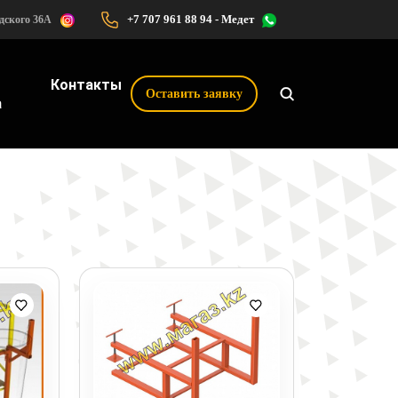
+7 707 961 88 94
- Медет
одского 36А
Контакты
Оставить заявку
а