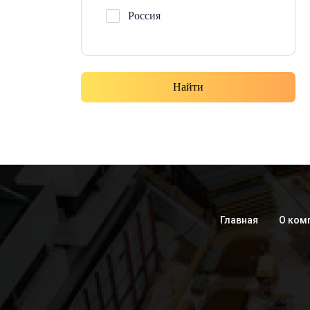
Россия
Найти
Главная
О ком