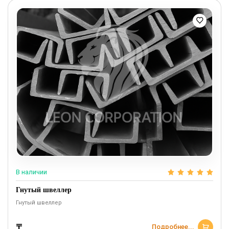
В наличии
Гнутый швеллер
Гнутый швеллер
₸
Подробнее...